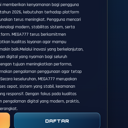
s ini memberikan kenyamanan bagi pengguna
i tahun 2026, kebutuhan terhadap platform
gunakan terus meningkat. Pengguna mencari
ologi modern, stabilitas sistem, serta
tform. MEGA777 terus berkomitmen
tkan kualitas layanan agar mampu
kin baik.Melalui inovasi yang berkelanjutan,
n digital yang nyaman bagi seluruh
dengan tujuan meningkatkan performa,
nakan pengalaman penggunaan agar tetap
.Secara keseluruhan, MEGA777 merupakan
es cepat, sistem yang stabil, keamanan
ang responsif. Dengan fokus pada kualitas
 pengalaman digital yang modern, praktis,
erangkat.
DAFTAR