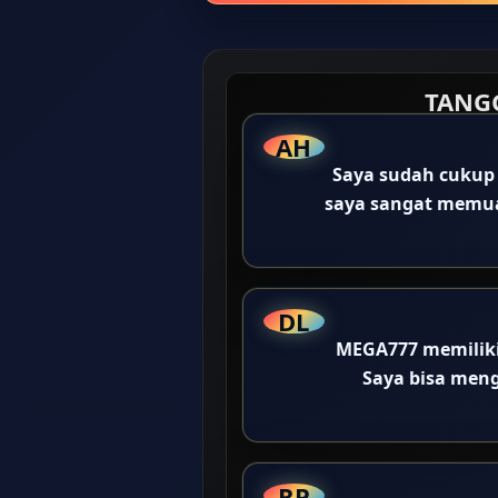
TANG
AH
Saya sudah cukup
saya sangat memua
DL
MEGA777 memilik
Saya bisa men
RP