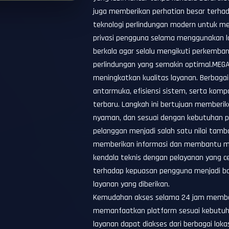
juga memberikan perhatian besar terh
teknologi perlindungan modern untuk 
privasi pengguna selama menggunakan l
berkala agar selalu mengikuti perkemba
perlindungan yang semakin optimal.MEGA
meningkatkan kualitas layanan. Berbaga
antarmuka, efisiensi sistem, serta komp
terbaru. Langkah ini bertujuan memberika
nyaman, dan sesuai dengan kebutuhan 
pelanggan menjadi salah satu nilai tamb
memberikan informasi dan membantu me
kendala teknis dengan pelayanan yang c
terhadap kepuasan pengguna menjadi ba
layanan yang diberikan.
Kemudahan akses selama 24 jam memberi
memanfaatkan platform sesuai kebutuha
layanan dapat diakses dari berbagai lok