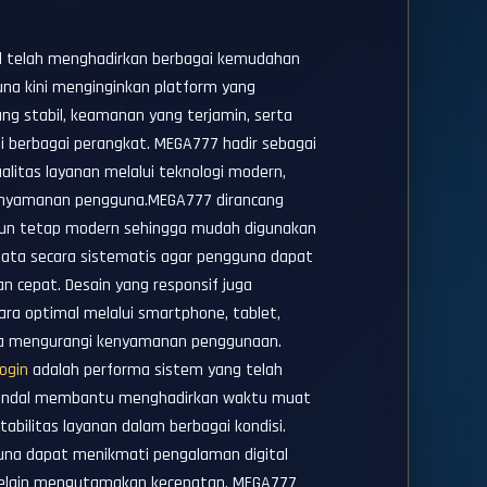
l telah menghadirkan berbagai kemudahan
na kini menginginkan platform yang
g stabil, keamanan yang terjamin, serta
berbagai perangkat. MEGA777 hadir sebagai
litas layanan melalui teknologi modern,
 kenyamanan pengguna.MEGA777 dirancang
un tetap modern sehingga mudah digunakan
itata secara sistematis agar pengguna dapat
 cepat. Desain yang responsif juga
ra optimal melalui smartphone, tablet,
pa mengurangi kenyamanan penggunaan.
login
adalah performa sistem yang telah
ng andal membantu menghadirkan waktu muat
abilitas layanan dalam berbagai kondisi.
una dapat menikmati pengalaman digital
i.Selain mengutamakan kecepatan, MEGA777