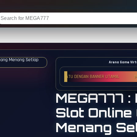
Arena Game Virtu
G MENYATU DENGAN BANNER UTAMA.
MEGA777 SIAP JADI ARENA GAM
MEGA777 : 
Slot Onlin
Menang Seti