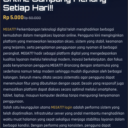
Setiap Hari!!
Rp 5.000
Rp 50.000
MEGA777
Perkembangan teknologi digital telah menghadirkan berbagai
kemudahan dalam mengakses layanan online. Pengguna kini menginginkan
platform yang menawarkan kecepatan akses, sistem yang stabil, keamanan
yang terjamin, serta pengalaman penggunaan yang nyaman di berbagai
perangkat. MEGA777 hadir sebagai platform digital yang mengedepankan
kualitas layanan melalui teknologi modern, inovasi berkelanjutan, dan fokus
pada kenyamanan pengguna.MEGA777 dirancang dengan antarmuka yang
sederhana namun tetap modern sehingga mudah digunakan oleh berbagai
kalangan. Seluruh menu ditata secara sistematis agar pengguna dapat
menemukan fitur yang dibutuhkan dengan cepat. Desain yang responsif juga
memastikan platform dapat diakses secara optimal melalui smartphone,
tablet, laptop, maupun komputer desktop tanpa mengurangi kenyamanan
penggunaan.
Salah satu keunggulan utama
MEGA777 login
adalah performa sistem yang
telah dioptimalkan. Infrastruktur server yang andal membantu menghadirkan
waktu muat halaman yang cepat sekaligus menjaga stabilitas layanan dalam
berbagai kondisi. Dengan performa yang konsisten, pengguna dapat