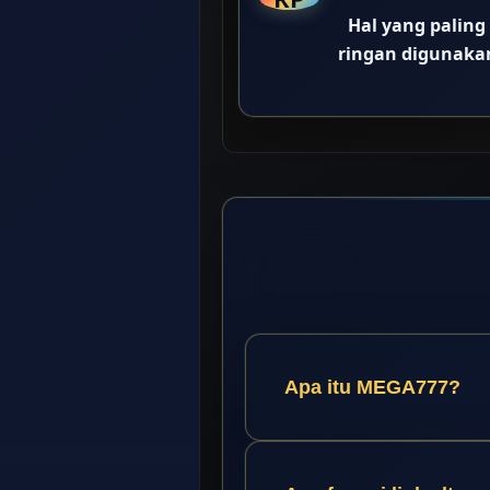
Hal yang paling
ringan digunakan
Apa itu MEGA777?
MEGA777 merupakan platfo
pada kemudahan akses, pe