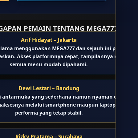
GAPAN PEMAIN TENTANG MEGA777
Arif Hidayat – Jakarta
 lama menggunakan MEGA777 dan sejauh ini pengala
skan. Akses platformnya cepat, tampilannya modern, 
semua menu mudah dipahami.
Dewi Lestari – Bandung
i antarmuka yang sederhana namun nyaman digunaka
gaksesnya melalui smartphone maupun laptop dengan
performa yang tetap stabil.
Rizky Pratama – Surabaya