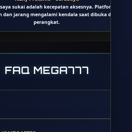
 saya sukai adalah kecepatan aksesnya. Platform terasa
 dan jarang mengalami kendala saat dibuka di berbag
perangkat.
FAQ MEGA777
rm digital yang menyediakan layanan online dengan fokus
rforma sistem yang stabil, dan pengalaman pengguna yang