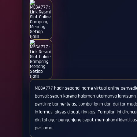
MEGA777 hadir sebagai game virtual online penyedia
banyak sepuh karena halaman utamanya langsung 
penting: banner jelas, tombol login dan daftar mu
informasi akses dibuat ringkas. Tampilan ini diranca
digital agar pengunjung cepat memahami identitas
pertama.