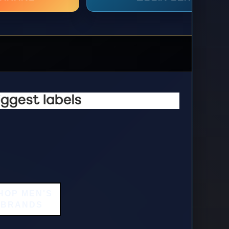
HOP MEN'S
BRANDS