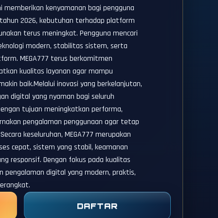
s ini memberikan kenyamanan bagi pengguna
i tahun 2026, kebutuhan terhadap platform
gunakan terus meningkat. Pengguna mencari
ologi modern, stabilitas sistem, serta
tform. MEGA777 terus berkomitmen
tkan kualitas layanan agar mampu
kin baik.Melalui inovasi yang berkelanjutan,
n digital yang nyaman bagi seluruh
dengan tujuan meningkatkan performa,
nakan pengalaman penggunaan agar tetap
.Secara keseluruhan, MEGA777 merupakan
es cepat, sistem yang stabil, keamanan
ang responsif. Dengan fokus pada kualitas
 pengalaman digital yang modern, praktis,
erangkat.
DAFTAR