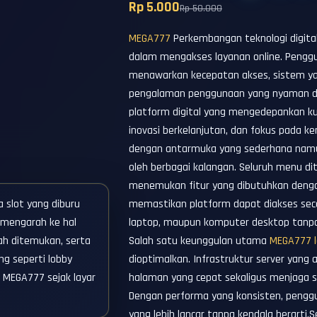
Rp 5.000
Rp 50.000
MEGA777
Perkembangan teknologi digita
dalam mengakses layanan online. Penggu
menawarkan kecepatan akses, sistem yan
pengalaman penggunaan yang nyaman di 
platform digital yang mengedepankan kua
inovasi berkelanjutan, dan fokus pada
dengan antarmuka yang sederhana nam
oleh berbagai kalangan. Seluruh menu d
menemukan fitur yang dibutuhkan dengan
 slot yang diburu
memastikan platform dapat diakses seca
mengarah ke hal
laptop, maupun komputer desktop tan
dah ditemukan, serta
Salah satu keunggulan utama
MEGA777 
ng seperti lobby
dioptimalkan. Infrastruktur server ya
 MEGA777 sejak layar
halaman yang cepat sekaligus menjaga st
Dengan performa yang konsisten, pengg
yang lebih lancar tanpa kendala berart